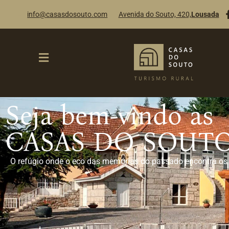
info@casasdosouto.com
Avenida do Souto, 420,
Lousada
Seja bem-vindo às
CASAS DO SOUT
O refúgio onde o eco das memórias do passado encontra os 