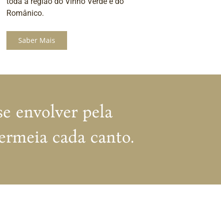
toda a região do Vinho Verde e do
Românico.
Saber Mais
se envolver pela
ermeia cada canto.