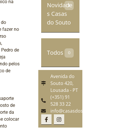
nico na
Novidade
1
s Casas
do Souto
 do
 fazer no
rso
,
o Pedro de
Todos
0
eja
ando pelos
ico de
Avenida do
Souto 420,
Lousada - PT
(+351) 91
saporte
528 33 22
osto de
info@casasdosouto.com
orte da
e colocar
nto