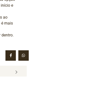
início e
as ao
o é mais
 dentro.