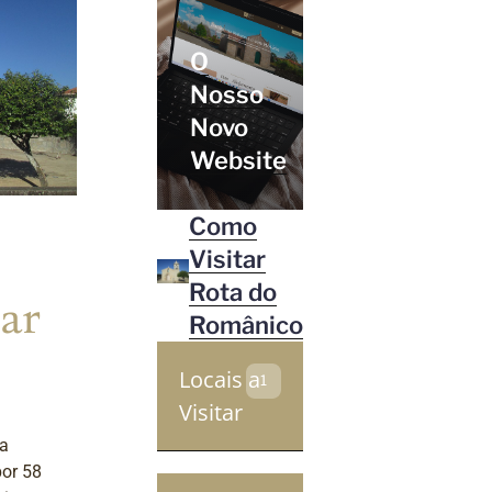
O
Nosso
Novo
Website
Como
Visitar
Rota do
ar
Românico
Locais a
1
Visitar
ta
por 58