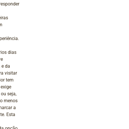
responder
iras
um
periência.
ios dias
ve
 e da
 visitar
ior tem
 exige
ou seja,
elo menos
marcar a
te. Esta
da opção